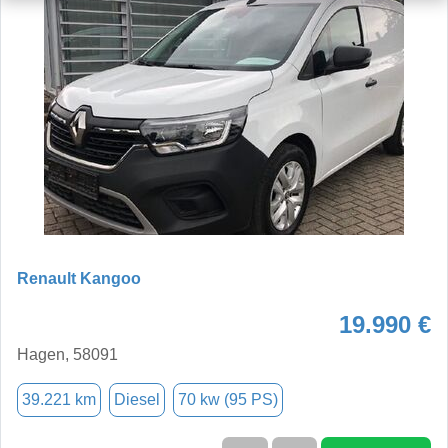
Renault Kangoo
19.990 €
Hagen, 58091
39.221 km
Diesel
70 kw (95 PS)