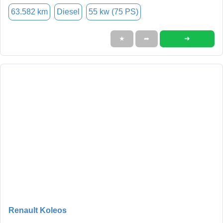
63.582 km
Diesel
55 kw (75 PS)
➜
★
➦
Renault Koleos