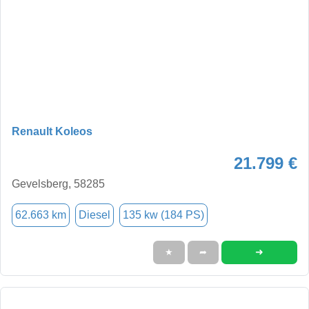
Renault Koleos
21.799 €
Gevelsberg, 58285
62.663 km
Diesel
135 kw (184 PS)
➜
★
➦