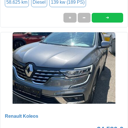
58.625 km
Diesel
139 kw (189 PS)
➜
★
➦
Renault Koleos