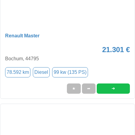
Renault Master
21.301 €
Bochum, 44795
78.592 km
Diesel
99 kw (135 PS)
➜
★
➦