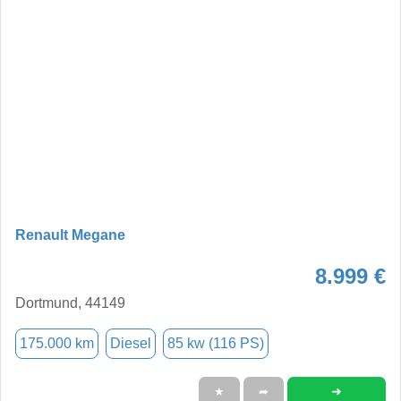
Renault Megane
8.999 €
Dortmund, 44149
175.000 km
Diesel
85 kw (116 PS)
➜
★
➦