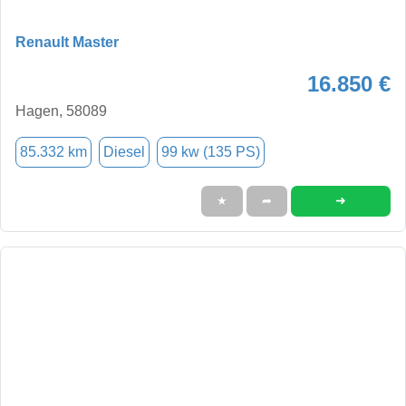
Renault Master
16.850 €
Hagen, 58089
85.332 km
Diesel
99 kw (135 PS)
➜
★
➦