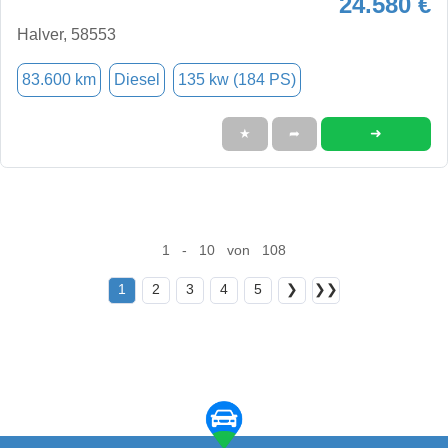
24.580 €
Halver, 58553
83.600 km
Diesel
135 kw (184 PS)
➜
★
➦
1 - 10 von 108
1
2
3
4
5
❯
❯❯