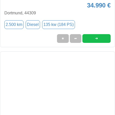
34.990 €
Dortmund, 44309
2.500 km
Diesel
135 kw (184 PS)
➜
★
➦