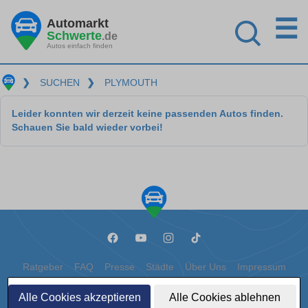
☰
Automarkt
Schwerte
.de
Autos einfach finden
❯
SUCHEN
❯
PLYMOUTH
Leider konnten wir derzeit keine passenden Autos finden.
Schauen Sie bald wieder vorbei!
Ratgeber
FAQ
Presse
Städte
Über Uns
Impressum
Datenschutz
Cookies
Alle Cookies akzeptieren
Alle Cookies ablehnen