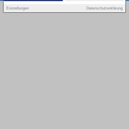
Copyright © 2000 - 2026 | 1A Infosysteme GmbH | Content by: 1a-sites-autos
Einstellungen
Datenschutzerklärung
09.08.2026