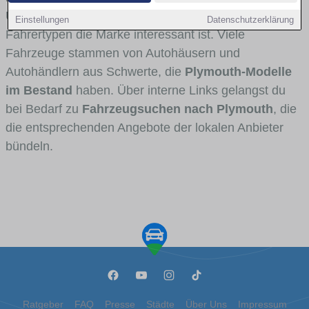
Umlandverkehr zu sehen sind und für welche
Einstellungen
Datenschutzerklärung
Fahrertypen die Marke interessant ist. Viele
Fahrzeuge stammen von Autohäusern und
Autohändlern aus Schwerte, die
Plymouth-Modelle
im Bestand
haben. Über interne Links gelangst du
bei Bedarf zu
Fahrzeugsuchen nach Plymouth
, die
die entsprechenden Angebote der lokalen Anbieter
bündeln.
Ratgeber
FAQ
Presse
Städte
Über Uns
Impressum