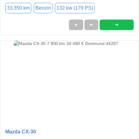
33.350 km
Benzin
132 kw (179 PS)
➜
★
➦
Mazda CX-30