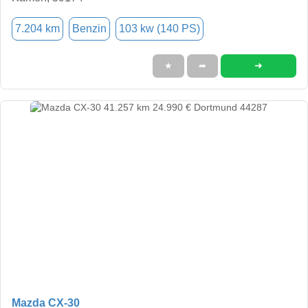
7.204 km
Benzin
103 kw (140 PS)
➜
★
➦
Mazda CX-30