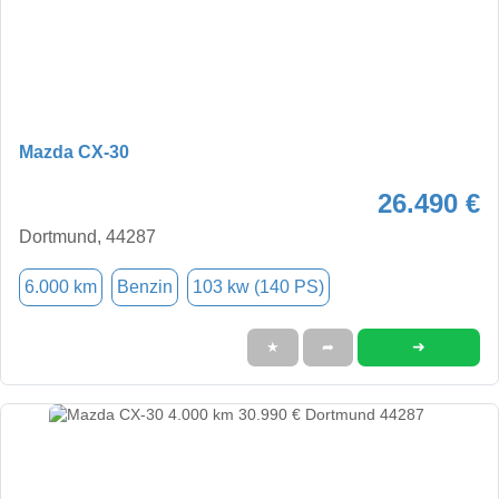
Mazda CX-30
26.490 €
Dortmund, 44287
6.000 km
Benzin
103 kw (140 PS)
➜
★
➦