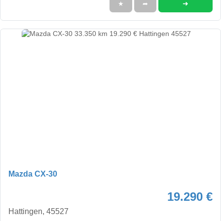
➜
★
➦
Mazda CX-30
19.290 €
Hattingen, 45527