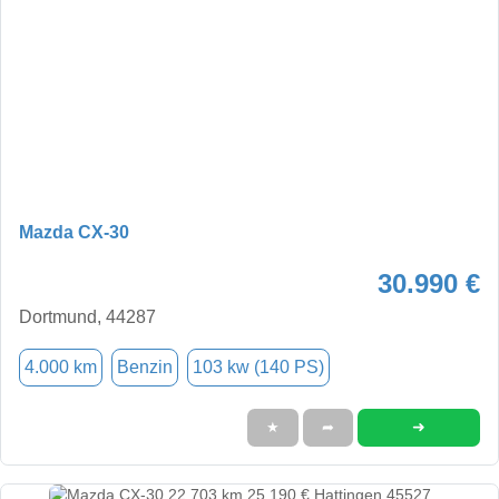
Mazda CX-30
30.990 €
Dortmund, 44287
4.000 km
Benzin
103 kw (140 PS)
➜
★
➦