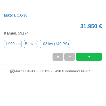
Mazda CX-30
31.950 €
Kamen, 59174
1.900 km
Benzin
103 kw (140 PS)
➜
★
➦