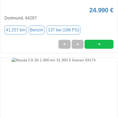
24.990 €
Dortmund, 44287
41.257 km
Benzin
137 kw (186 PS)
➜
★
➦