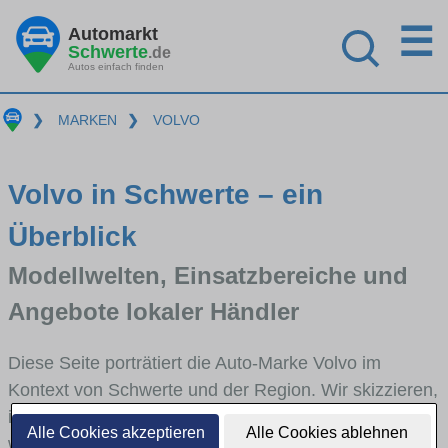
☰
Automarkt
Schwerte
.de
Autos einfach finden
❯
MARKEN
❯
VOLVO
Volvo in Schwerte – ein
Überblick
Modellwelten, Einsatzbereiche und
Angebote lokaler Händler
Diese Seite porträtiert die Auto-Marke Volvo im
Kontext von Schwerte und der Region. Wir skizzieren,
in welchen Fahrzeugklassen Volvo stark vertreten ist,
Alle Cookies akzeptieren
Alle Cookies ablehnen
welche Modellreihen häufig im Stadt- und