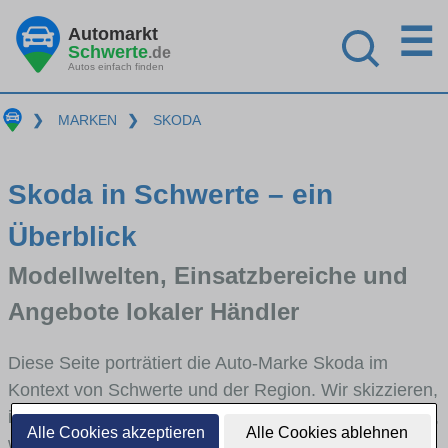
☰
Automarkt
Schwerte
.de
Autos einfach finden
❯
MARKEN
❯
SKODA
Skoda in Schwerte – ein
Überblick
Modellwelten, Einsatzbereiche und
Angebote lokaler Händler
Diese Seite porträtiert die Auto-Marke Skoda im
Kontext von Schwerte und der Region. Wir skizzieren,
in welchen Fahrzeugklassen Skoda stark vertreten ist,
Alle Cookies akzeptieren
Alle Cookies ablehnen
welche Modellreihen häufig im Stadt- und