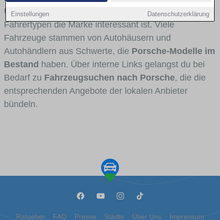
Umlandverkehr zu sehen sind und für welche
Einstellungen
Datenschutzerklärung
Fahrertypen die Marke interessant ist. Viele
Fahrzeuge stammen von Autohäusern und
Autohändlern aus Schwerte, die
Porsche-Modelle im
Bestand
haben. Über interne Links gelangst du bei
Bedarf zu
Fahrzeugsuchen nach Porsche
, die die
entsprechenden Angebote der lokalen Anbieter
bündeln.
Ratgeber
FAQ
Presse
Städte
Über Uns
Impressum