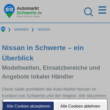
☰
Automarkt
Schwerte
.de
Autos einfach finden
❯
MARKEN
❯
NISSAN
Nissan in Schwerte – ein
Überblick
Modellwelten, Einsatzbereiche und
Angebote lokaler Händler
Diese Seite porträtiert die Auto-Marke Nissan im
Kontext von Schwerte und der Region. Wir skizzieren,
in welchen Fahrzeugklassen Nissan stark vertreten
Alle Cookies akzeptieren
Alle Cookies ablehnen
ist, welche Modellreihen häufig im Stadt- und