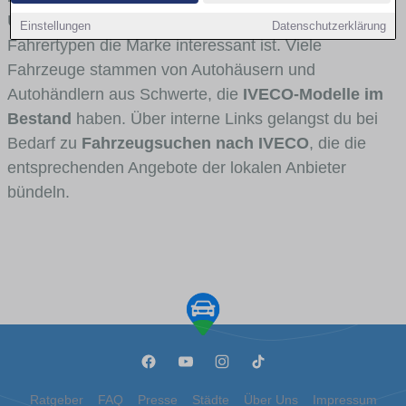
Umlandverkehr zu sehen sind und für welche
Einstellungen
Datenschutzerklärung
Fahrertypen die Marke interessant ist. Viele
Fahrzeuge stammen von Autohäusern und
Autohändlern aus Schwerte, die
IVECO-Modelle im
Bestand
haben. Über interne Links gelangst du bei
Bedarf zu
Fahrzeugsuchen nach IVECO
, die die
entsprechenden Angebote der lokalen Anbieter
bündeln.
Ratgeber
FAQ
Presse
Städte
Über Uns
Impressum