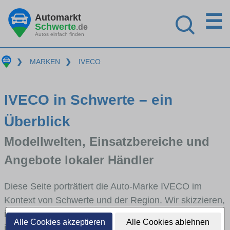
☰
Automarkt
Schwerte
.de
Autos einfach finden
❯
MARKEN
❯
IVECO
IVECO in Schwerte – ein
Überblick
Modellwelten, Einsatzbereiche und
Angebote lokaler Händler
Diese Seite porträtiert die Auto-Marke IVECO im
Kontext von Schwerte und der Region. Wir skizzieren,
in welchen Fahrzeugklassen IVECO stark vertreten
Alle Cookies akzeptieren
Alle Cookies ablehnen
ist, welche Modellreihen häufig im Stadt- und