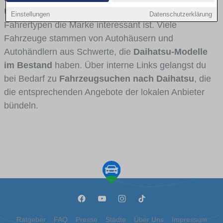
Umlandverkehr zu sehen sind und für welche
Einstellungen
Datenschutzerklärung
Fahrertypen die Marke interessant ist. Viele
Fahrzeuge stammen von Autohäusern und
Autohändlern aus Schwerte, die
Daihatsu-Modelle
im Bestand
haben. Über interne Links gelangst du
bei Bedarf zu
Fahrzeugsuchen nach Daihatsu
, die
die entsprechenden Angebote der lokalen Anbieter
bündeln.
Ratgeber
FAQ
Presse
Städte
Über Uns
Impressum