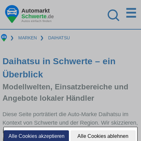
☰
Automarkt
Schwerte
.de
Autos einfach finden
❯
MARKEN
❯
DAIHATSU
Daihatsu in Schwerte – ein
Überblick
Modellwelten, Einsatzbereiche und
Angebote lokaler Händler
Diese Seite porträtiert die Auto-Marke Daihatsu im
Kontext von Schwerte und der Region. Wir skizzieren,
in welchen Fahrzeugklassen Daihatsu stark vertreten
Alle Cookies akzeptieren
Alle Cookies ablehnen
ist, welche Modellreihen häufig im Stadt- und