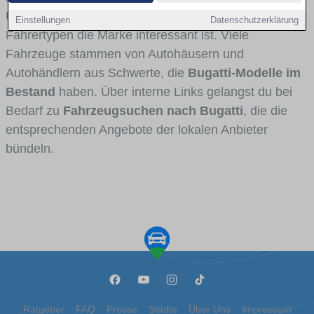
Umlandverkehr zu sehen sind und für welche
Einstellungen
Datenschutzerklärung
Fahrertypen die Marke interessant ist. Viele
Fahrzeuge stammen von Autohäusern und
Autohändlern aus Schwerte, die
Bugatti-Modelle im
Bestand
haben. Über interne Links gelangst du bei
Bedarf zu
Fahrzeugsuchen nach Bugatti
, die die
entsprechenden Angebote der lokalen Anbieter
bündeln.
Ratgeber
FAQ
Presse
Städte
Über Uns
Impressum