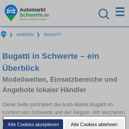
☰
Automarkt
Schwerte
.de
Autos einfach finden
❯
MARKEN
❯
BUGATTI
Bugatti in Schwerte – ein
Überblick
Modellwelten, Einsatzbereiche und
Angebote lokaler Händler
Diese Seite porträtiert die Auto-Marke Bugatti im
Kontext von Schwerte und der Region. Wir skizzieren,
in welchen Fahrzeugklassen Bugatti stark vertreten
Alle Cookies akzeptieren
Alle Cookies ablehnen
ist, welche Modellreihen häufig im Stadt- und