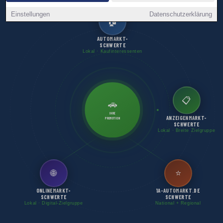
Einstellungen
Datenschutzerklärung
🏠
AUTOMARKT-
SCHWERTE
Lokal · Kaufinteressenten
📋
🚗
IHRE
ANZEIGENMARKT-
PROMOTION
SCHWERTE
Lokal · Breite Zielgruppe
🌐
⭐
ONLINEMARKT-
1A-AUTOMARKT.DE
SCHWERTE
SCHWERTE
Lokal · Digital-Zielgruppe
National + Regional