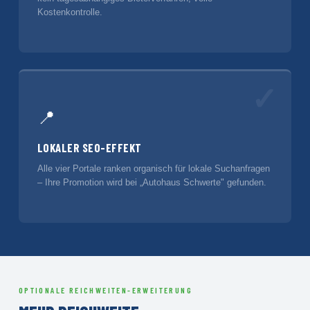
Kostenkontrolle.
✓
📍
LOKALER SEO-EFFEKT
Alle vier Portale ranken organisch für lokale Suchanfragen
– Ihre Promotion wird bei „Autohaus Schwerte" gefunden.
OPTIONALE REICHWEITEN-ERWEITERUNG