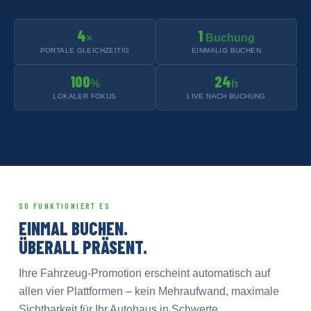
4
1
×
Buchung
PORTALE GLEICHZEITIG
EINMALIG BUCHEN
100
24
%
h
LOKALER FOKUS
LIVE NACH BUCHUNG
SO FUNKTIONIERT ES
EINMAL BUCHEN.
ÜBERALL PRÄSENT.
Ihre Fahrzeug-Promotion erscheint automatisch auf
allen vier Plattformen – kein Mehraufwand, maximale
Sichtbarkeit für Ihr Autohaus in Schwerte.