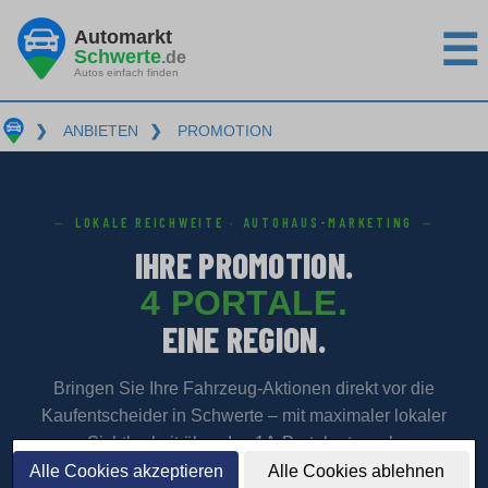
Automarkt
☰
Schwerte
.de
Autos einfach finden
❯
ANBIETEN
❯
PROMOTION
LOKALE REICHWEITE · AUTOHAUS-MARKETING
IHRE PROMOTION.
4 PORTALE.
EINE REGION.
Bringen Sie Ihre Fahrzeug-Aktionen direkt vor die
Kaufentscheider in Schwerte – mit maximaler lokaler
Sichtbarkeit über das 1A-Portalnetzwerk.
Alle Cookies akzeptieren
Alle Cookies ablehnen