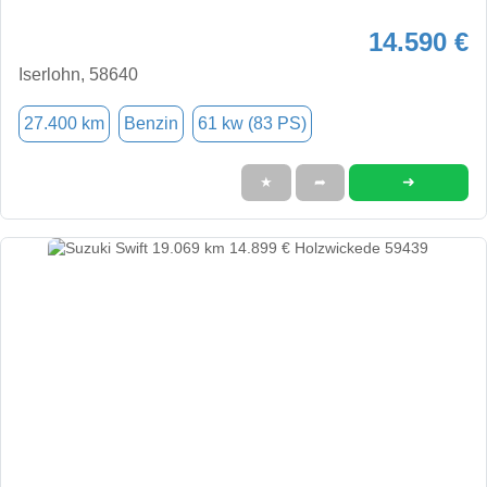
14.590 €
Iserlohn, 58640
27.400 km
Benzin
61 kw (83 PS)
➜
★
➦