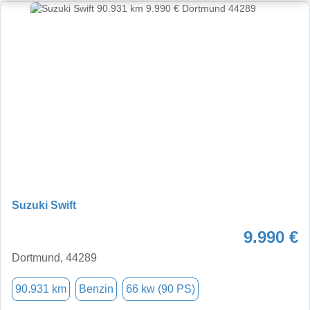
Suzuki Swift
9.990 €
Dortmund, 44289
90.931 km
Benzin
66 kw (90 PS)