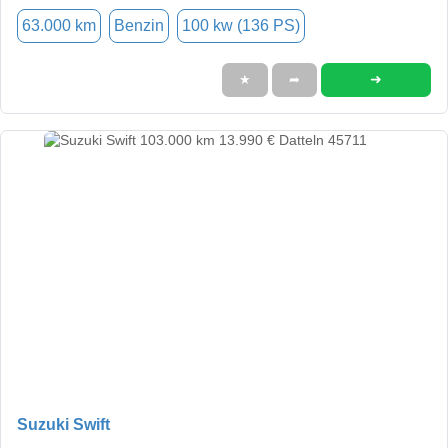
63.000 km
Benzin
100 kw (136 PS)
➜
★
➦
Suzuki Swift