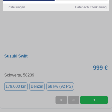
Einstellungen
Datenschutzerklärung
Suzuki Swift
999 €
Schwerte, 58239
179.000 km
Benzin
68 kw (92 PS)
➜
★
➦