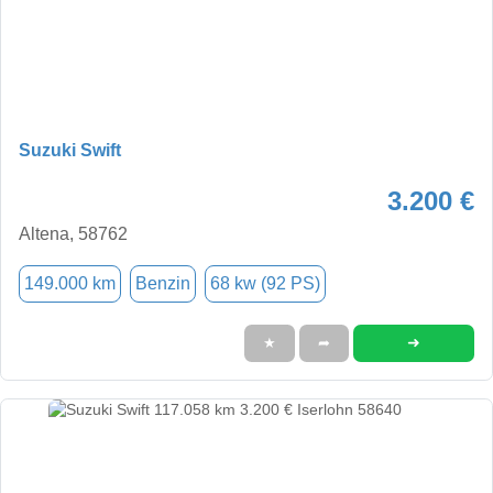
Suzuki Swift
3.200 €
Altena, 58762
149.000 km
Benzin
68 kw (92 PS)
➜
★
➦