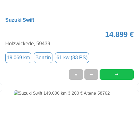
Suzuki Swift
14.899 €
Holzwickede, 59439
19.069 km
Benzin
61 kw (83 PS)
➜
★
➦