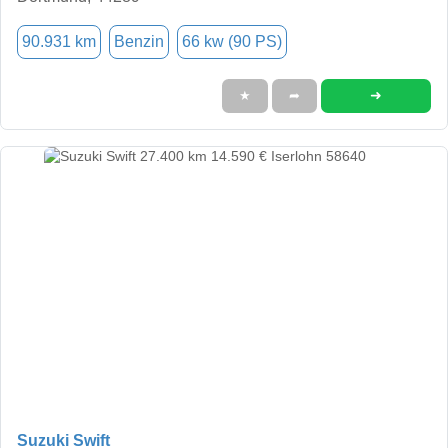
90.931 km
Benzin
66 kw (90 PS)
➜
★
➦
Suzuki Swift