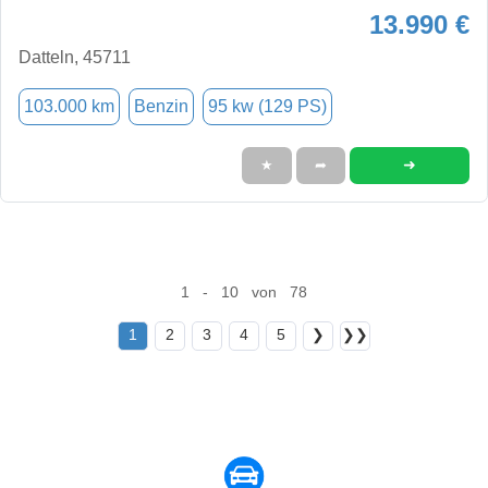
13.990 €
Datteln, 45711
103.000 km
Benzin
95 kw (129 PS)
➜
★
➦
1 - 10 von 78
1
2
3
4
5
❯
❯❯