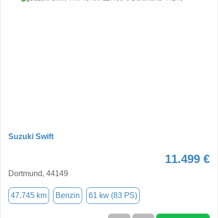
Suzuki Swift
11.499 €
Dortmund, 44149
47.745 km
Benzin
61 kw (83 PS)