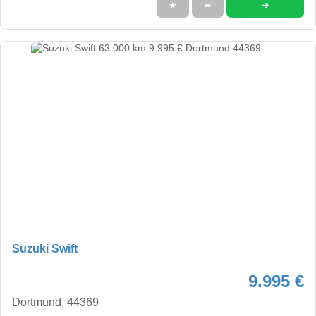
➜
★
➦
Suzuki Swift
9.995 €
Dortmund, 44369