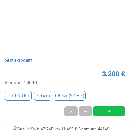
Suzuki Swift
3.200 €
Iserlohn, 58640
117.058 km
Benzin
68 kw (92 PS)
➜
★
➦