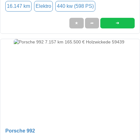
16.147 km
Elektro
440 kw (598 PS)
➜
★
➦
Porsche 992