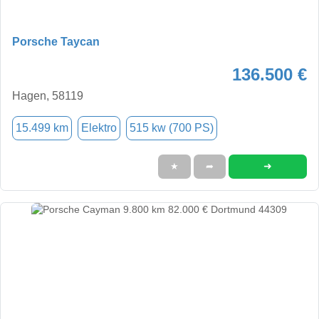
Porsche Taycan
136.500 €
Hagen, 58119
15.499 km
Elektro
515 kw (700 PS)
➜
★
➦