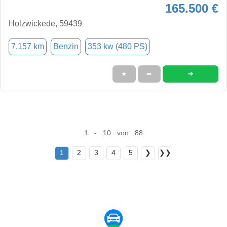
165.500 €
Holzwickede, 59439
7.157 km
Benzin
353 kw (480 PS)
➜
★
➦
1 - 10 von 88
1
2
3
4
5
❯
❯❯