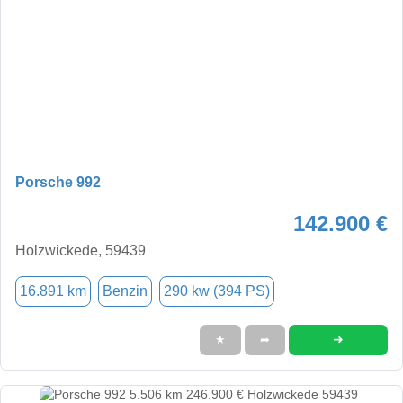
Porsche 992
142.900 €
Holzwickede, 59439
16.891 km
Benzin
290 kw (394 PS)
➜
★
➦