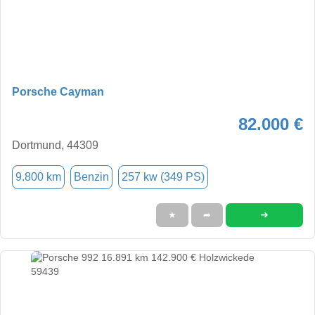
Porsche Cayman
82.000 €
Dortmund, 44309
9.800 km
Benzin
257 kw (349 PS)
➜
★
➦