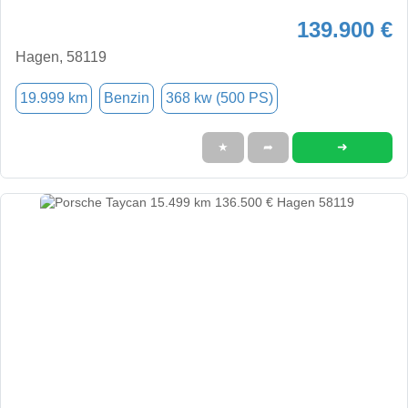
139.900 €
Hagen, 58119
19.999 km
Benzin
368 kw (500 PS)
➜
★
➦