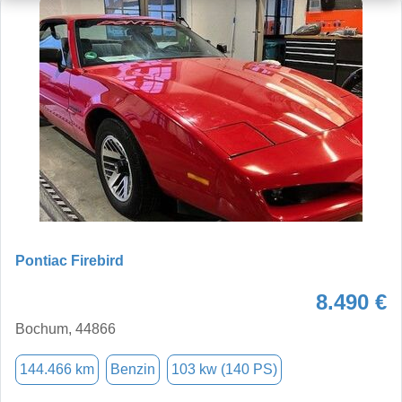
Pontiac Firebird
8.490 €
Bochum, 44866
144.466 km
Benzin
103 kw (140 PS)