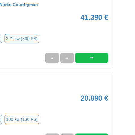
 Works Countryman
41.390 €
n
221 kw (300 PS)
➜
★
➦
20.890 €
n
100 kw (136 PS)