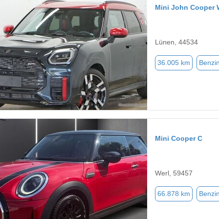
Mini John Cooper
Lünen, 44534
36.005 km
Benzi
Mini Cooper C
Werl, 59457
66.878 km
Benzi