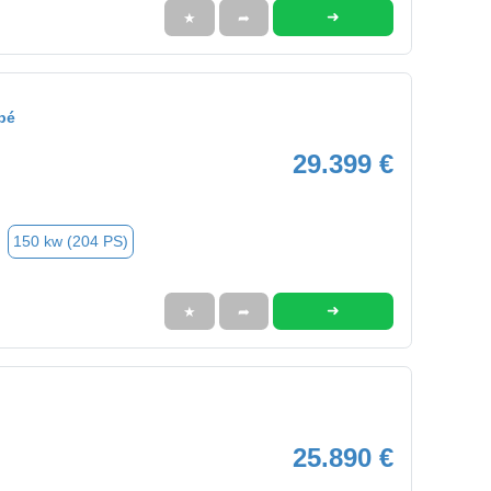
➜
★
➦
pé
29.399 €
150 kw (204 PS)
➜
★
➦
25.890 €