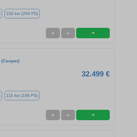
n
150 kw (204 PS)
➜
★
➦
 (Cooper)
32.499 €
n
115 kw (156 PS)
➜
★
➦