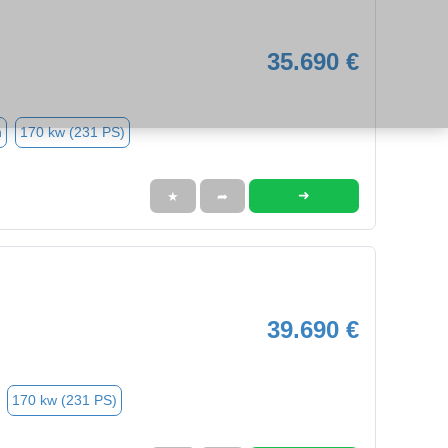
35.690 €
n
170 kw (231 PS)
➜
★
➦
39.690 €
170 kw (231 PS)