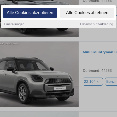
Dortmund, 44263
26.754 km
Benzi
Alle Cookies akzeptieren
Alle Cookies ablehnen
Einstellungen
Datenschutzerklärung
Mini Countryman C
Dortmund, 44263
22.104 km
Benzi