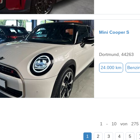
Mini Cooper S
Dortmund, 44263
24.000 km
Benzi
1 - 10 von 275
1
2
3
4
5