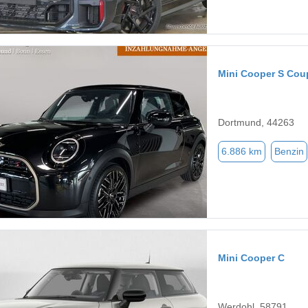
Mini Cooper S Cou
Dortmund, 44263
6.886 km
Benzin
Mini Cooper C
Werdohl, 58791