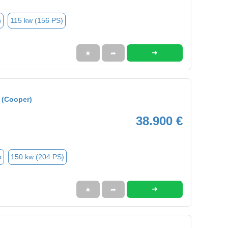
n
115 kw (156 PS)
➜
★
➦
 (Cooper)
38.900 €
o
150 kw (204 PS)
➜
★
➦