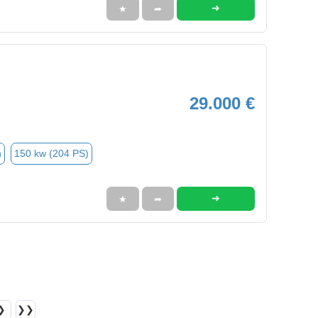
➜
★
➦
29.000 €
n
150 kw (204 PS)
➜
★
➦
❯
❯❯