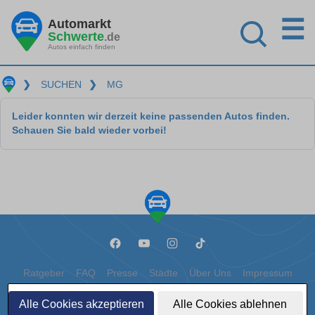
☰
Automarkt
Schwerte
.de
Autos einfach finden
❯
SUCHEN
❯
MG
Leider konnten wir derzeit keine passenden Autos finden.
Schauen Sie bald wieder vorbei!
Ratgeber
FAQ
Presse
Städte
Über Uns
Impressum
Datenschutz
Cookies
Alle Cookies akzeptieren
Alle Cookies ablehnen