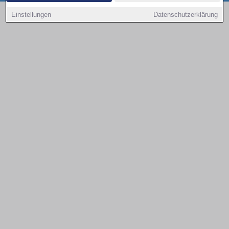
Copyright © 2000 - 2026 | 1A Infosysteme GmbH | Content by: 1a-sites-autos
Einstellungen
Datenschutzerklärung
09.08.2026