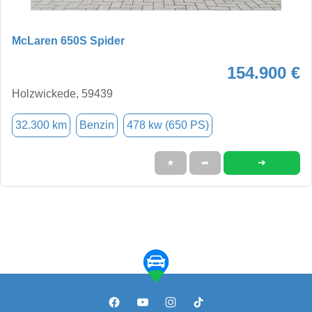
McLaren 650S Spider
154.900 €
Holzwickede, 59439
32.300 km
Benzin
478 kw (650 PS)
➜
★
➦