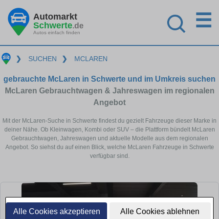
☰
Automarkt
Schwerte
.de
Autos einfach finden
❯
SUCHEN
❯
MCLAREN
gebrauchte McLaren in Schwerte und im Umkreis suchen
McLaren Gebrauchtwagen & Jahreswagen im regionalen
Angebot
Mit der McLaren-Suche in Schwerte findest du gezielt Fahrzeuge dieser Marke in
deiner Nähe. Ob Kleinwagen, Kombi oder SUV – die Plattform bündelt McLaren
Gebrauchtwagen, Jahreswagen und aktuelle Modelle aus dem regionalen
Angebot. So siehst du auf einen Blick, welche McLaren Fahrzeuge in Schwerte
verfügbar sind.
Alle Cookies akzeptieren
Alle Cookies ablehnen