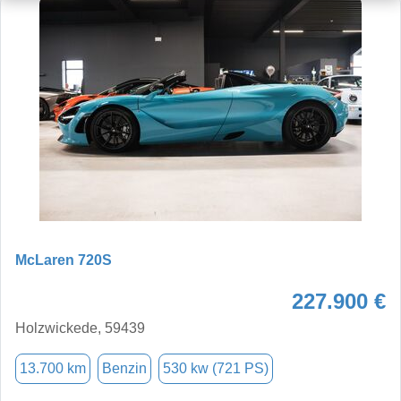
McLaren 720S
227.900 €
Holzwickede, 59439
13.700 km
Benzin
530 kw (721 PS)