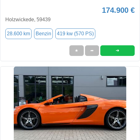
174.900 €
Holzwickede, 59439
28.600 km
Benzin
419 kw (570 PS)
➜
★
➦