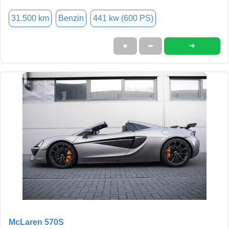
31.500 km
Benzin
441 kw (600 PS)
➜
★
➦
McLaren 570S