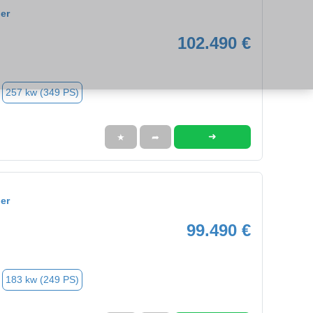
er
102.490 €
257 kw (349 PS)
➜
★
➦
er
99.490 €
183 kw (249 PS)