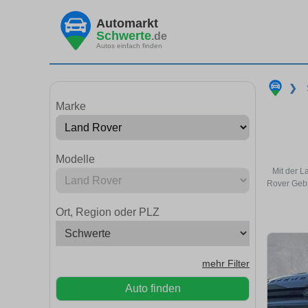
Automarkt
Schwerte
.de
Autos einfach finden
❯
Marke
Modelle
Mit der L
Rover Gebr
Ort, Region oder PLZ
mehr Filter
Auto finden