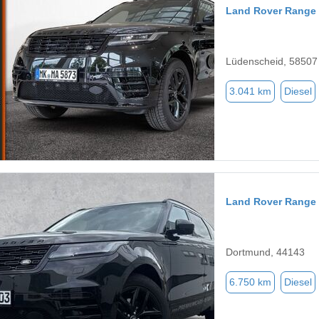
Land Rover Range 
Lüdenscheid, 58507
3.041 km
Diesel
Land Rover Range 
Dortmund, 44143
6.750 km
Diesel