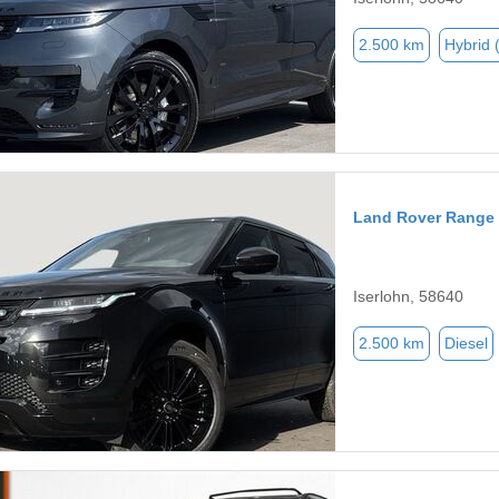
2.500 km
Hybrid 
Land Rover Range
Iserlohn, 58640
2.500 km
Diesel