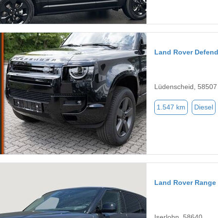
Land Rover Defend
Lüdenscheid, 58507
1.547 km
Diesel
Land Rover Range 
Iserlohn, 58640