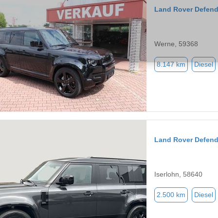
Land Rover Defend
Werne, 59368
8.147 km
Diesel
Land Rover Defend
Iserlohn, 58640
2.500 km
Diesel