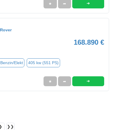
➜
★
➦
 Rover
168.890 €
(Benzin/Elekt
405 kw (551 PS)
➜
★
➦
❯
❯❯