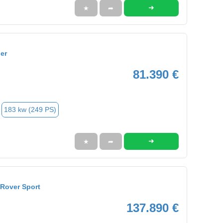
➜
★
➦
er
81.390 €
183 kw (249 PS)
➜
★
➦
Rover Sport
137.890 €