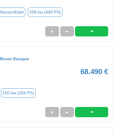
(Benzin/Elekt
338 kw (460 PS)
➜
★
➦
 Rover Evoque
68.490 €
150 kw (204 PS)
➜
★
➦