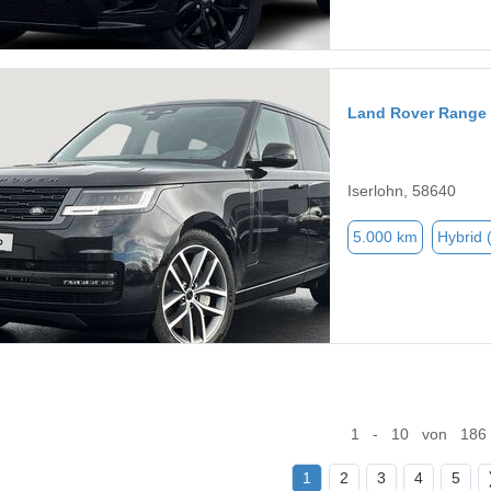
Land Rover Range
Iserlohn, 58640
5.000 km
Hybrid 
1 - 10 von 186
1
2
3
4
5