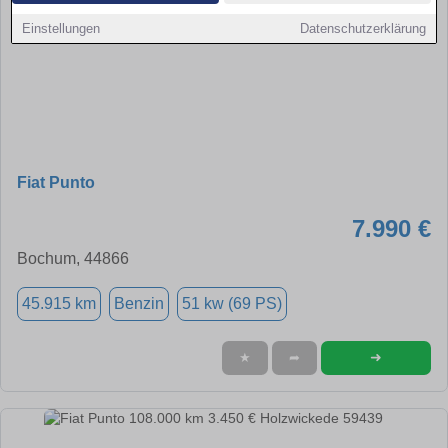
Einstellungen
Datenschutzerklärung
Fiat Punto
7.990 €
Bochum, 44866
45.915 km
Benzin
51 kw (69 PS)
➜
★
➦