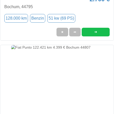
Bochum, 44795
128.000 km
Benzin
51 kw (69 PS)
➜
★
➦