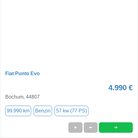
Fiat Punto Evo
4.990 €
Bochum, 44807
99.990 km
Benzin
57 kw (77 PS)
➜
★
➦