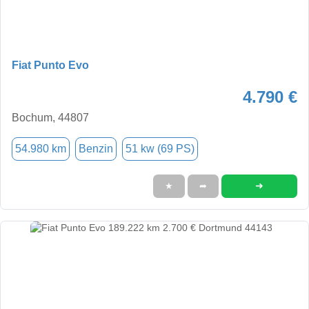
Fiat Punto Evo
4.790 €
Bochum, 44807
54.980 km
Benzin
51 kw (69 PS)
➜
★
➦