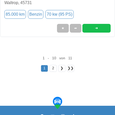
Waltrop, 45731
85.000 km
Benzin
70 kw (95 PS)
➜
★
➦
1 - 10 von 11
1
2
❯
❯❯