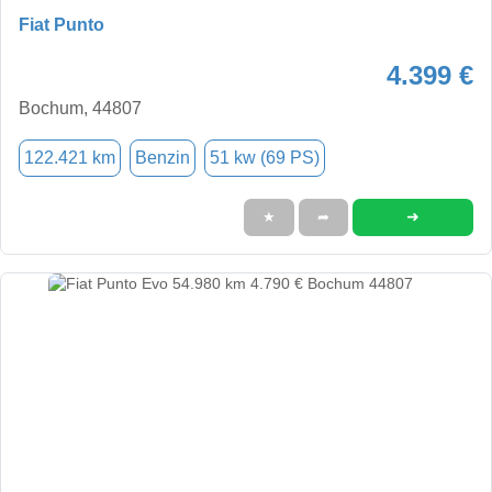
Fiat Punto
4.399 €
Bochum, 44807
122.421 km
Benzin
51 kw (69 PS)
➜
★
➦