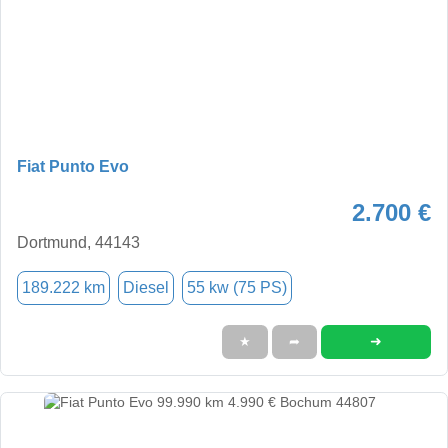
Fiat Punto Evo
2.700 €
Dortmund, 44143
189.222 km
Diesel
55 kw (75 PS)
➜
★
➦