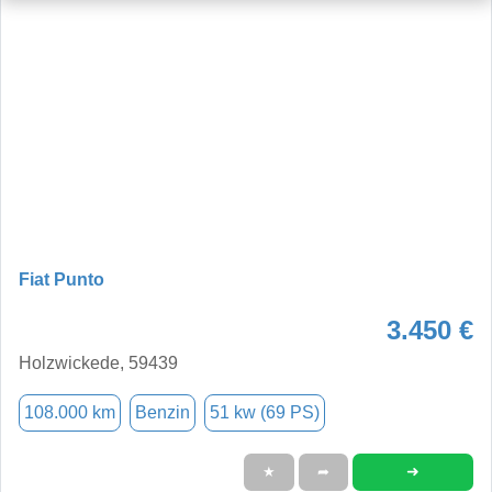
Fiat Punto
3.450 €
Holzwickede, 59439
108.000 km
Benzin
51 kw (69 PS)
➜
★
➦