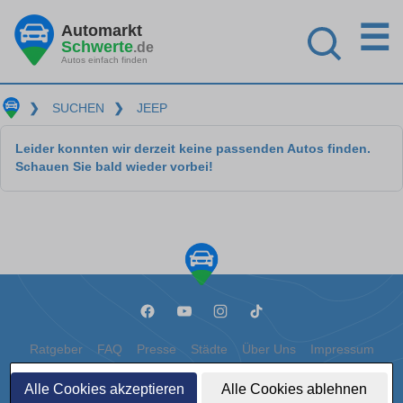
☰
Automarkt
Schwerte
.de
Autos einfach finden
❯
SUCHEN
❯
JEEP
Leider konnten wir derzeit keine passenden Autos finden.
Schauen Sie bald wieder vorbei!
Ratgeber
FAQ
Presse
Städte
Über Uns
Impressum
Datenschutz
Cookies
Alle Cookies akzeptieren
Alle Cookies ablehnen