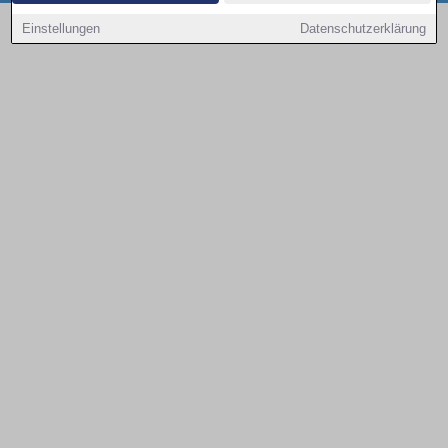
Copyright © 2000 - 2026 | 1A Infosysteme GmbH | Content by: 1a-sites-autos
Einstellungen
Datenschutzerklärung
09.08.2026