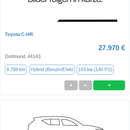
Toyota C-HR
27.970 €
Dortmund, 44143
9.789 km
Hybrid (Benzin/Elekt
103 kw (140 PS)
➜
★
➦