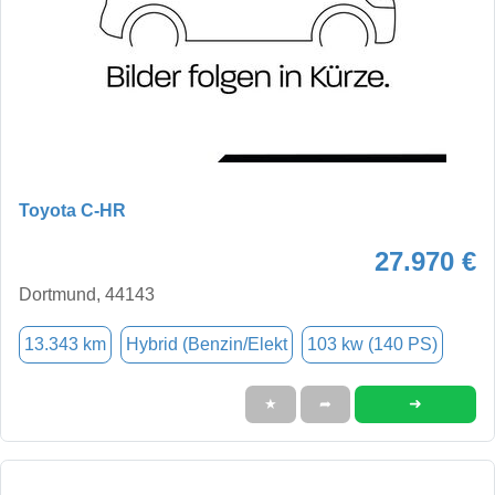
Toyota C-HR
27.970 €
Dortmund, 44143
13.343 km
Hybrid (Benzin/Elekt
103 kw (140 PS)
➜
★
➦