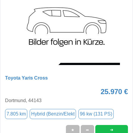
Toyota Yaris Cross
25.970 €
Dortmund, 44143
7.805 km
Hybrid (Benzin/Elekt
96 kw (131 PS)
➜
★
➦