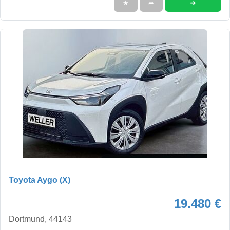
➜
★
➦
Toyota Aygo (X)
19.480 €
Dortmund, 44143