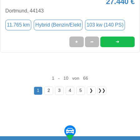
27.440 €
Dortmund, 44143
11.765 km
Hybrid (Benzin/Elekt
103 kw (140 PS)
➜
★
➦
1 - 10 von 66
1
2
3
4
5
❯
❯❯