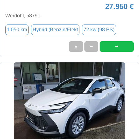
27.950 €
Werdohl, 58791
1.050 km
Hybrid (Benzin/Elekt
72 kw (98 PS)
➜
★
➦