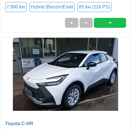
7.990 km
Hybrid (Benzin/Elekt
85 kw (116 PS)
➜
★
➦
Toyota C-HR