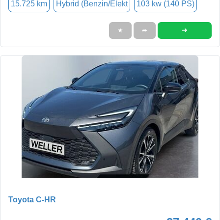
15.725 km
Hybrid (Benzin/Elekt
103 kw (140 PS)
➜
★
➦
Toyota C-HR