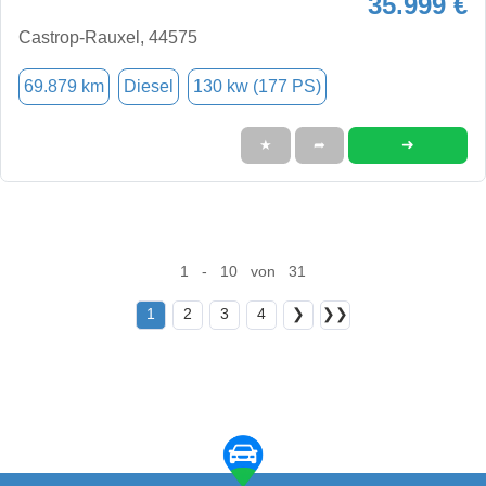
35.999 €
Castrop-Rauxel, 44575
69.879 km
Diesel
130 kw (177 PS)
➜
★
➦
1 - 10 von 31
1
2
3
4
❯
❯❯