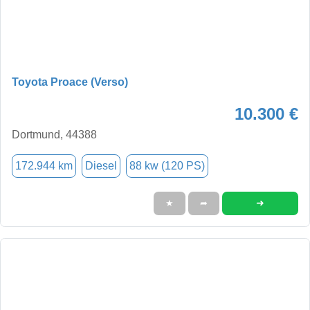
Toyota Proace (Verso)
10.300 €
Dortmund, 44388
172.944 km
Diesel
88 kw (120 PS)
➜
★
➦