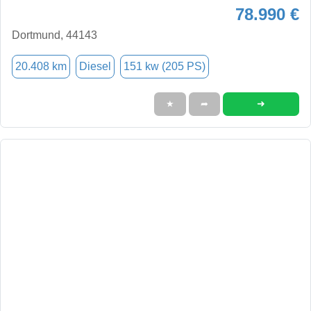
78.990 €
Dortmund, 44143
20.408 km
Diesel
151 kw (205 PS)
➜
★
➦