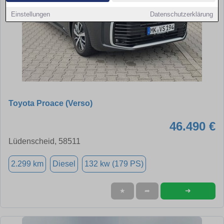
Einstellungen
Datenschutzerklärung
Toyota Proace (Verso)
46.490 €
Lüdenscheid, 58511
2.299 km
Diesel
132 kw (179 PS)
➜
★
➦