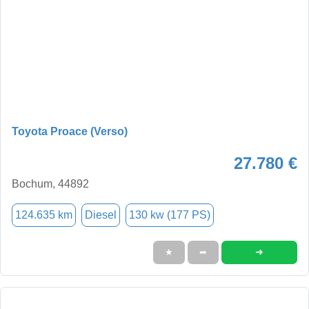
Toyota Proace (Verso)
27.780 €
Bochum, 44892
124.635 km
Diesel
130 kw (177 PS)
➜
★
➦