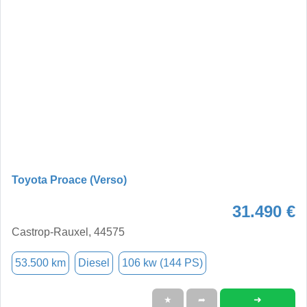
Toyota Proace (Verso)
31.490 €
Castrop-Rauxel, 44575
53.500 km
Diesel
106 kw (144 PS)
➜
★
➦