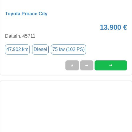
Toyota Proace City
13.900 €
Datteln, 45711
47.902 km
Diesel
75 kw (102 PS)
➜
★
➦