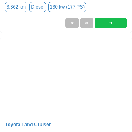
3.362 km
Diesel
130 kw (177 PS)
➜
★
➦
Toyota Land Cruiser