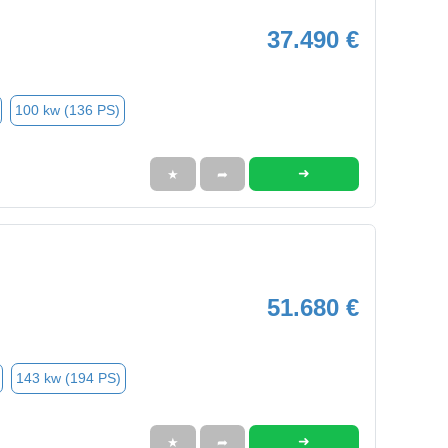
37.490 €
100 kw (136 PS)
➜
★
➦
51.680 €
143 kw (194 PS)
➜
★
➦