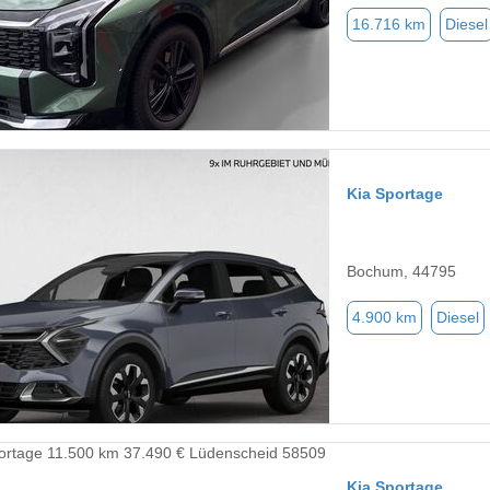
16.716 km
Diesel
Kia Sportage
Bochum, 44795
4.900 km
Diesel
Kia Sportage