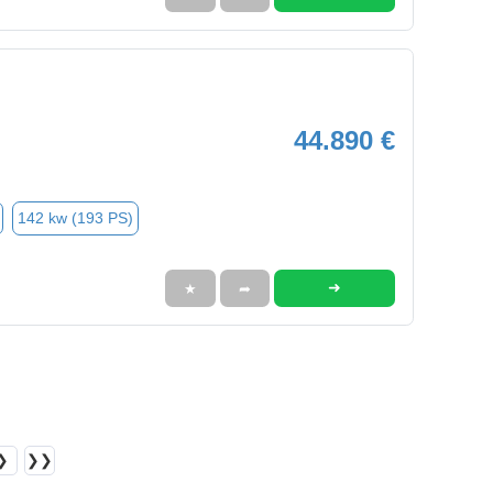
44.890 €
142 kw (193 PS)
➜
★
➦
❯
❯❯