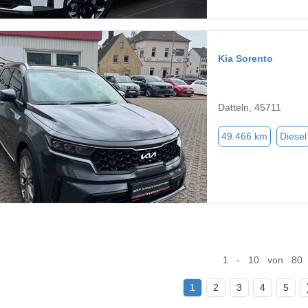
Kia Sorento
Datteln, 45711
49.466 km
Diesel
1 - 10 von 80
1
2
3
4
5