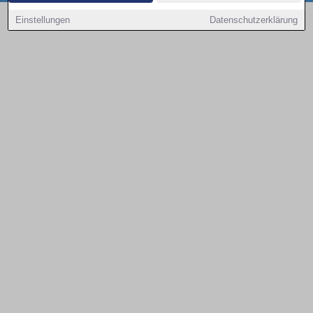
Copyright © 2000 - 2026 | 1A Infosysteme GmbH | Content by: 1a-sites-autos
Einstellungen
Datenschutzerklärung
09.08.2026