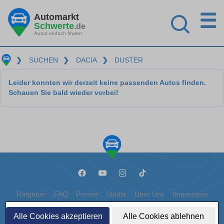
☰
Automarkt
Schwerte
.de
Autos einfach finden
❯
SUCHEN
❯
DACIA
❯
DUSTER
Leider konnten wir derzeit keine passenden Autos finden.
Schauen Sie bald wieder vorbei!
Ratgeber
FAQ
Presse
Städte
Über Uns
Impressum
Datenschutz
Cookies
Alle Cookies akzeptieren
Alle Cookies ablehnen