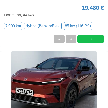
19.480 €
Dortmund, 44143
7.990 km
Hybrid (Benzin/Elekt
85 kw (116 PS)
➜
★
➦