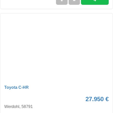
➜
★
➦
Toyota C-HR
27.950 €
Werdohl, 58791