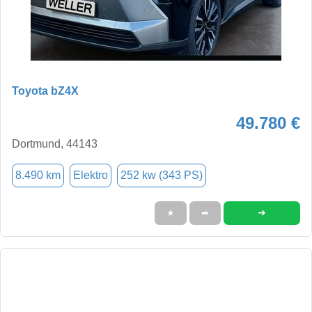
Toyota bZ4X
49.780 €
Dortmund, 44143
8.490 km
Elektro
252 kw (343 PS)
➜
★
➦