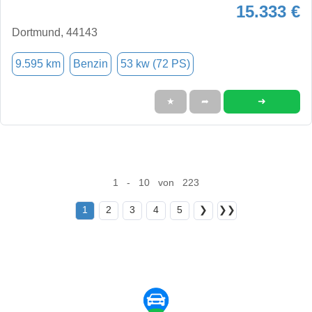
15.333 €
Dortmund, 44143
9.595 km
Benzin
53 kw (72 PS)
➜
★
➦
1 - 10 von 223
1
2
3
4
5
❯
❯❯