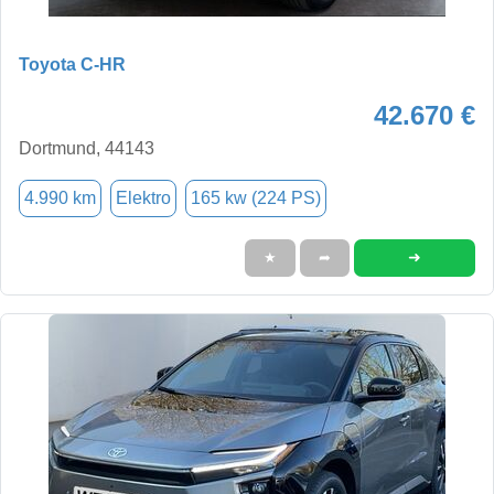
Toyota C-HR
42.670 €
Dortmund, 44143
4.990 km
Elektro
165 kw (224 PS)
➜
★
➦