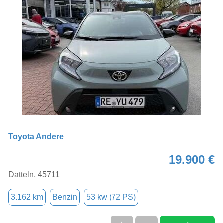
Toyota Andere
19.900 €
Datteln, 45711
3.162 km
Benzin
53 kw (72 PS)