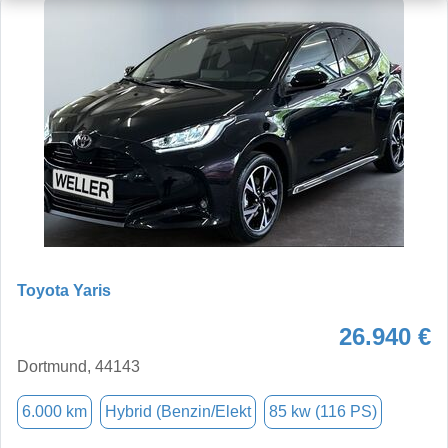
Toyota Yaris
26.940 €
Dortmund, 44143
6.000 km
Hybrid (Benzin/Elekt
85 kw (116 PS)