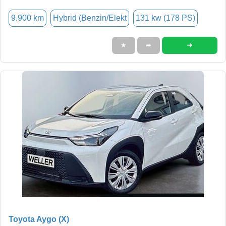
9.900 km
Hybrid (Benzin/Elekt
131 kw (178 PS)
➜
★
➦
Toyota Aygo (X)